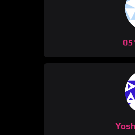
05
Yos